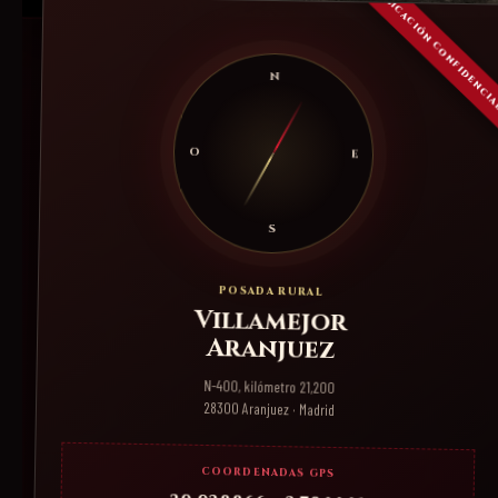
N
O
E
S
POSADA RURAL
Villamejor
Aranjuez
N-400, kilómetro 21,200
28300 Aranjuez · Madrid
COORDENADAS GPS