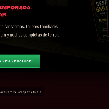
temporada.
ar.
 fantasmas, talleres familiares,
oom y noches completas de terror.
AR POR WHATSAPP
Navalcarnero, Aranjuez y Alcalá