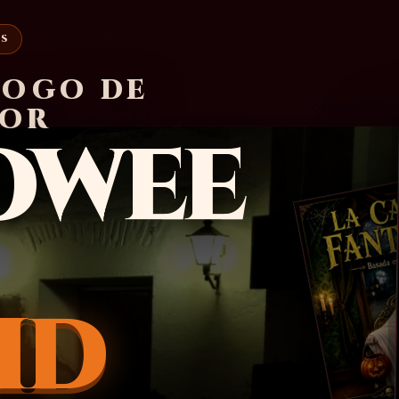
AS
LOGO DE
ROR
OWEE
ID