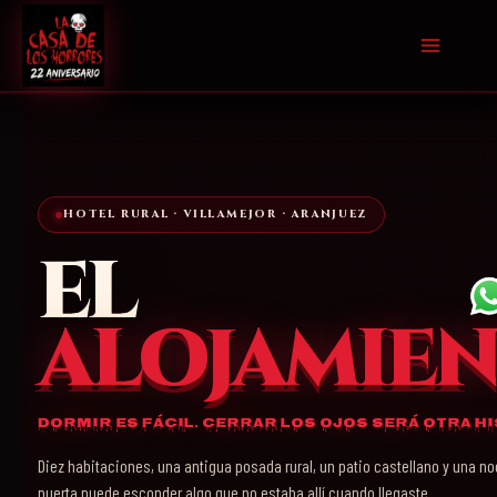
Ir
al
contenido
HOTEL RURAL · VILLAMEJOR · ARANJUEZ
EL
ALOJAMIE
Dormir es fácil. Cerrar los ojos será otra hi
Diez habitaciones, una antigua posada rural, un patio castellano y una n
puerta puede esconder algo que no estaba allí cuando llegaste.