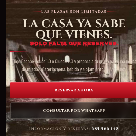
LAS PLAZAS SON LIMITADAS
LA CASA YA SABE
QUE VIENES.
Solo falta que reserves.
Elige Escape House 1.0 o Cluedo 2.0 y prepara a tu grupo para una noch
de miedo, misterio, cena, bebida y alojamiento en Aranjuez.
RESERVAR AHORA
CONSULTAR POR WHATSAPP
Información y reservas:
685 566 148