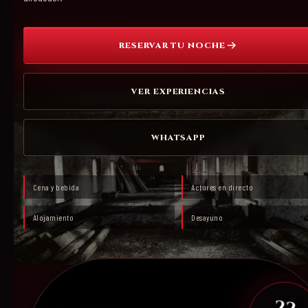
RESERVAR TU NOCHE
VER EXPERIENCIAS
WHATSAPP
Cena y bebida
Actores en directo
Alojamiento
Desayuno