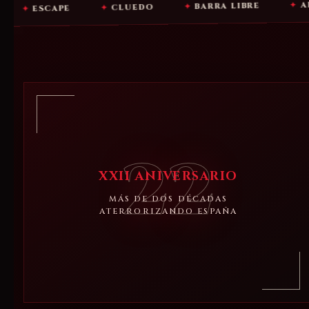
ALOJAMIE
✦
BARRA LIBRE
✦
CLUEDO
✦
CAPE
22
XXII ANIVERSARIO
MÁS DE DOS DÉCADAS
ATERRORIZANDO ESPAÑA