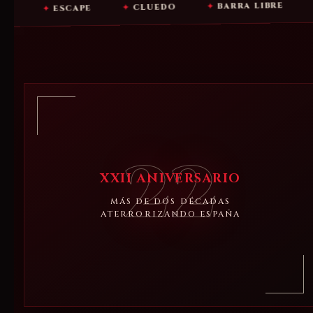
ALOJAM
✦
BARRA LIBRE
✦
CLUEDO
✦
ESCAPE
22
XXII ANIVERSARIO
MÁS DE DOS DÉCADAS
ATERRORIZANDO ESPAÑA