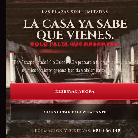
LAS PLAZAS SON LIMITADAS
LA CASA YA SABE
QUE VIENES.
Solo falta que reserves.
Elige Escape House 1.0 o Cluedo 2.0 y prepara a tu grupo para una noch
de miedo, misterio, cena, bebida y alojamiento en Aranjuez.
RESERVAR AHORA
CONSULTAR POR WHATSAPP
Información y reservas:
685 566 148