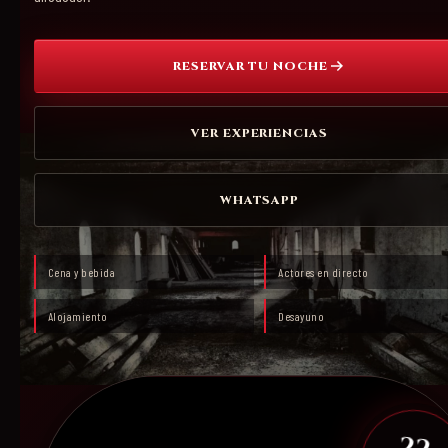
RESERVAR TU NOCHE
VER EXPERIENCIAS
WHATSAPP
Cena y bebida
Actores en directo
Alojamiento
Desayuno