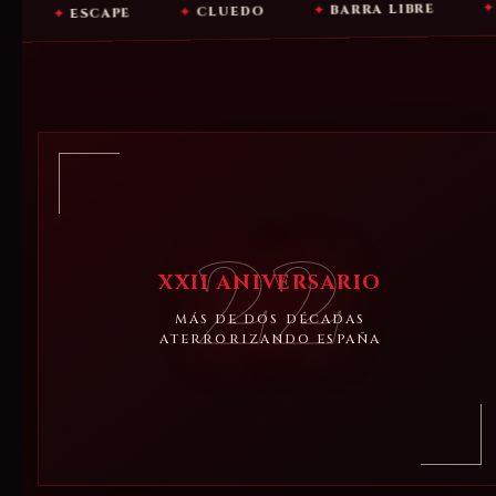
ALOJAMI
✦
BARRA LIBRE
✦
CLUEDO
✦
SCAPE
22
XXII ANIVERSARIO
MÁS DE DOS DÉCADAS
ATERRORIZANDO ESPAÑA