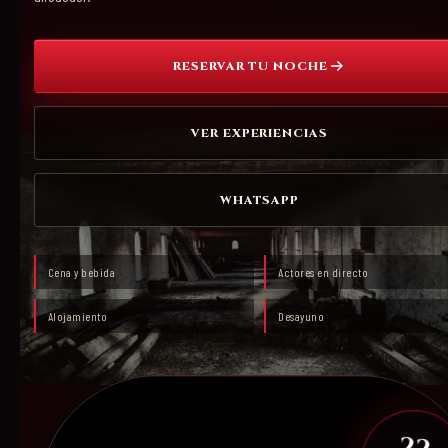
RESERVAR TU NOCHE
VER EXPERIENCIAS
WHATSAPP
Cena y bebida
Actores en directo
Alojamiento
Desayuno