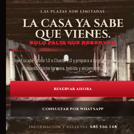
LAS PLAZAS SON LIMITADAS
LA CASA YA SABE
QUE VIENES.
Solo falta que reserves.
Elige Escape House 1.0 o Cluedo 2.0 y prepara a tu grupo para una noch
de miedo, misterio, cena, bebida y alojamiento en Aranjuez.
RESERVAR AHORA
CONSULTAR POR WHATSAPP
Información y reservas:
685 566 148