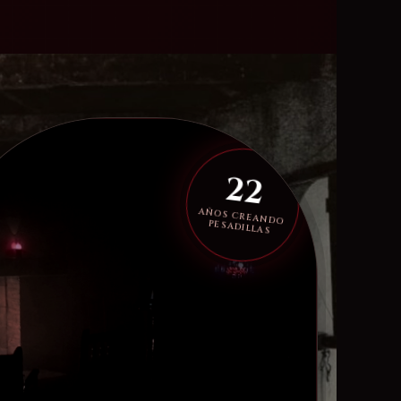
22
AÑOS CREANDO
PESADILLAS