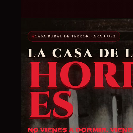
CASA RURAL DE TERROR · ARANJUEZ
LA CASA DE 
HOR
ES
No vienes a dormir. Viene