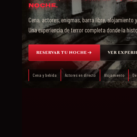
noche.
Cena, actores, enigmas, barra libre, alojamiento 
Una experiencia de terror completa donde la histo
RESERVAR TU NOCHE
VER EXPERI
Cena y bebida
Actores en directo
Alojamiento
De