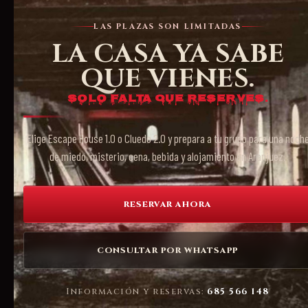
LAS PLAZAS SON LIMITADAS
LA CASA YA SABE
QUE VIENES.
Solo falta que reserves.
Elige Escape House 1.0 o Cluedo 2.0 y prepara a tu grupo para una noch
de miedo, misterio, cena, bebida y alojamiento en Aranjuez.
RESERVAR AHORA
CONSULTAR POR WHATSAPP
Información y reservas:
685 566 148