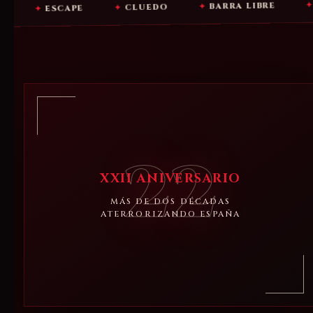
ALOJAMI
✦
BARRA LIBRE
✦
CLUEDO
✦
SCAPE
22
XXII ANIVERSARIO
MÁS DE DOS DÉCADAS
ATERRORIZANDO ESPAÑA