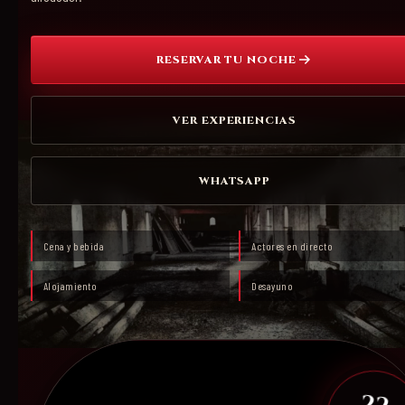
RESERVAR TU NOCHE
VER EXPERIENCIAS
WHATSAPP
Cena y bebida
Actores en directo
Alojamiento
Desayuno