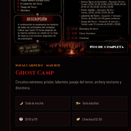
Noche completa
NAVALCARNERO · MADRID
Ghost Camp
Circuitos extremos, prisión, laberinto, pasaje del terror, archery nocturno y
discoteca.
Toda la noche
18+
Solo adultos
31/10 y 1/11
🏕
Checkout 12:00