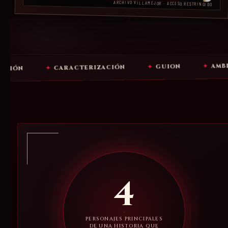
ARCHIVO VILLAMEJOR · ACCESO RESTRINGIDO
AMBIENTACIÓN
✦
GUION
✦
CARACTERIZACIÓN
✦
4
PERSONAJES PRINCIPALES
DE UNA HISTORIA QUE