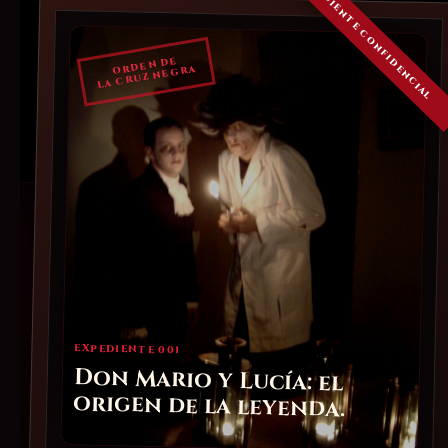
ORDEN DE
LA CRUZ NEGRA
EXPEDIENTE 001
Don Mario y Lucía: el
origen de la leyenda.