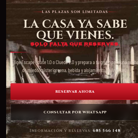
LAS PLAZAS SON LIMITADAS
LA CASA YA SABE
QUE VIENES.
Solo falta que reserves.
Elige Escape House 1.0 o Cluedo 2.0 y prepara a tu grupo para una noch
de miedo, misterio, cena, bebida y alojamiento en Aranjuez.
RESERVAR AHORA
CONSULTAR POR WHATSAPP
Información y reservas:
685 566 148