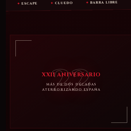
ALOJAM
✦
BARRA LIBRE
✦
CLUEDO
✦
ESCAPE
22
XXII ANIVERSARIO
MÁS DE DOS DÉCADAS
ATERRORIZANDO ESPAÑA