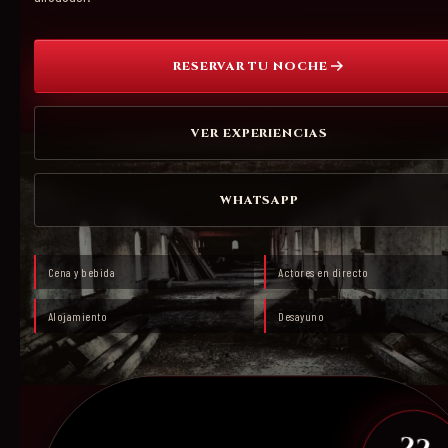
RESERVAR TU NOCHE
VER EXPERIENCIAS
WHATSAPP
Cena y bebida
Actores en directo
Alojamiento
Desayuno