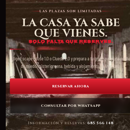
LAS PLAZAS SON LIMITADAS
LA CASA YA SABE
QUE VIENES.
Solo falta que reserves.
Elige Escape House 1.0 o Cluedo 2.0 y prepara a tu grupo para una noch
de miedo, misterio, cena, bebida y alojamiento en Aranjuez.
RESERVAR AHORA
CONSULTAR POR WHATSAPP
Información y reservas:
685 566 148