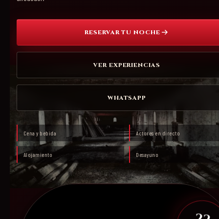
RESERVAR TU NOCHE
VER EXPERIENCIAS
WHATSAPP
Cena y bebida
Actores en directo
Alojamiento
Desayuno