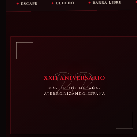
ALOJAM
✦
BARRA LIBRE
✦
CLUEDO
✦
SCAPE
22
XXII ANIVERSARIO
MÁS DE DOS DÉCADAS
ATERRORIZANDO ESPAÑA